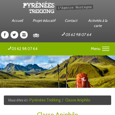
Accueil
Projet éducatif
Contact
Activités à la
carte
Pyrénées
Pyrénées
Pyrénées
Pyrénées
05 62 98 07 64
Trekking
Trekking
Trekking
Trekking
sur
sur
sur
sur
Menu
05 62 98 07 64
Facebook
Twitter
Instagram
Tripadvisor
Séjour Sportif Scolaire
Classe Verte et Rousse
Classe d'Hiver
Camps et Colonies jeunes
Vous êtes ici :
Pyrénées Trekking
Classe Aniphilo
Séjours et Stages Sportifs Adultes
Classe Aniphilo