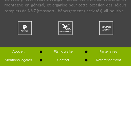
montagne en général, et organise pour cette occasion des séjours
complets de A à Z (transport + hébergement + activités), all inclusive.
Accueil
Plan du site
Partenaires
Mentions légales
Contact
Référencement