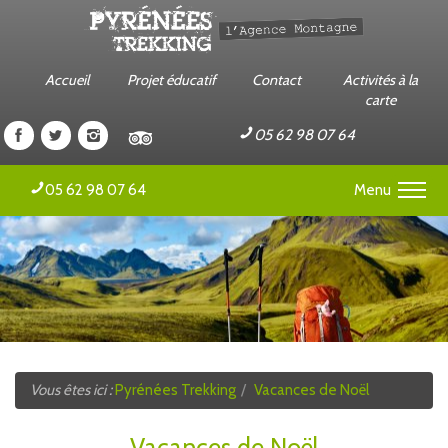
Accueil
Projet éducatif
Contact
Activités à la
carte
Pyrénées
Pyrénées
Pyrénées
Pyrénées
05 62 98 07 64
Trekking
Trekking
Trekking
Trekking
sur
sur
sur
sur
Menu
05 62 98 07 64
Facebook
Twitter
Instagram
Tripadvisor
Séjour Sportif Scolaire
Classe Verte et Rousse
Classe d'Hiver
Camps et Colonies jeunes
Vous êtes ici :
Pyrénées Trekking
Vacances de Noël
Séjours et Stages Sportifs Adultes
Vacances de Noël