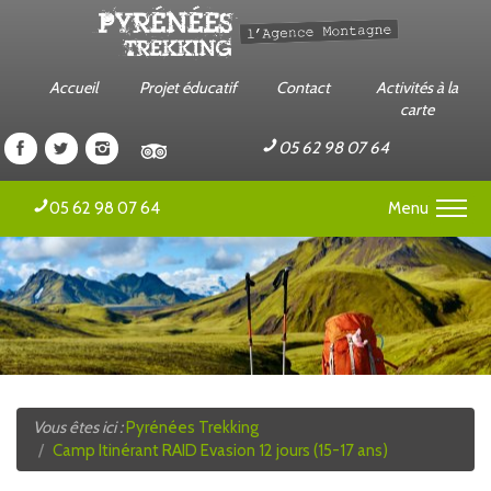
Accueil
Projet éducatif
Contact
Activités à la
carte
Pyrénées
Pyrénées
Pyrénées
Pyrénées
05 62 98 07 64
Trekking
Trekking
Trekking
Trekking
sur
sur
sur
sur
Menu
05 62 98 07 64
Facebook
Twitter
Instagram
Tripadvisor
Séjour Sportif Scolaire
Classe Verte et Rousse
Classe d'Hiver
Camps et Colonies jeunes
Vous êtes ici :
Pyrénées Trekking
Séjours et Stages Sportifs Adultes
Camp Itinérant RAID Evasion 12 jours (15-17 ans)