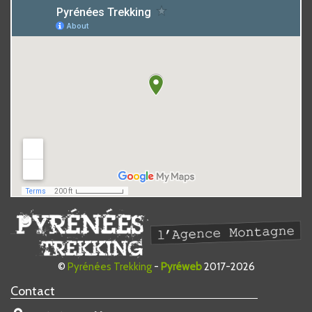
©
Pyrénées Trekking
-
Pyréweb
2017-2026
Contact