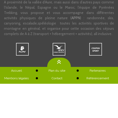
A proximité de la vallée d’Aure, mais aussi dans d’autres pays comme
l’Islande, le Népal, Espagne ou le Maroc, l’équipe de Pyrénées
Trekking, vous propose et vous accompagne dans différentes
activités physiques de pleine nature (
APPN
) : randonnée, skis,
canyoning, escalade,spéléologie toutes les activités sportives de
montagne en général, et organise pour cette occasion des séjours
complets de A à Z (transport + hébergement + activités), all inclusive.
Accueil
Plan du site
Partenaires
Mentions légales
Contact
Référencement